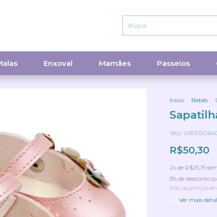
Malas
Enxoval
Mamães
Passeios
Início
.
Bebês
.
Sapatilh
SKU:
018312064
R$50,30
2
x de
R$25,15
sem
5% de desconto
p
Não acumulável
Ver mais deta