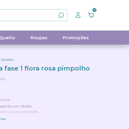
0
Quarto
Roupas
Promoções
Calçados
.
a fase 1 flora rosa pimpolho
039
 juros
agando com Boleto
 com outras promoções
lhes