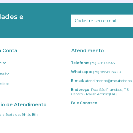
dades e
a Conta
Atendimento
e-se
Telefone:
(75) 3281-5843
Whatsapp:
(75) 98819-8420
Sessão
E-mail:
atendimento@meubebepa.
didos
Endereço:
Rua São Francisco, 116
Centro - Paulo Afonso(BA)
Fale Conosco
rio de Atendimento
 a Sexta das 9h às 18h