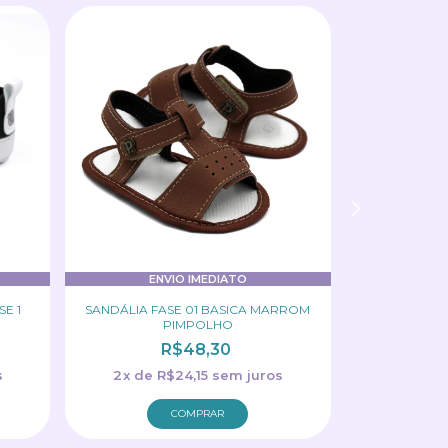
ENVIO IMEDIATO
EN
E 1
SANDÁLIA FASE 01 BASICA MARROM
SAPATILHA 
PIMPOLHO
R$48,30
s
2
x
de
R$24,15
sem juros
2
x
de
R
COMPRAR