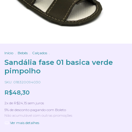
Início
.
Bebês
.
Calçados
.
Sandália fase 01 basica verde
pimpolho
SKU:
018320094030
R$48,30
2
x de
R$24,15
sem juros
5% de desconto
pagando com Boleto
Não acumulável com outras promoções
Ver mais detalhes