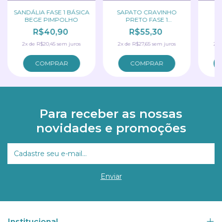
SANDÁLIA FASE 1 BÁSICA
SAPATO CRAVINHO
SA
BEGE PIMPOLHO
PRETO FASE 1
B
PIMPOLHO
R$40,90
R$55,30
2
x
de
R$20,45
sem juros
2
x
de
R$27,65
sem juros
2
x
COMPRAR
COMPRAR
Para receber as nossas
novidades e promoções
Institucional