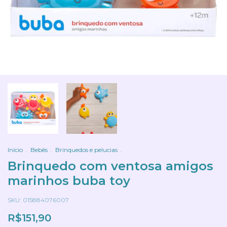
Início
.
Bebês
.
Brinquedos e pelucias
.
Brinquedo com ventosa amigos
marinhos buba toy
SKU:
015884076007
R$151,90