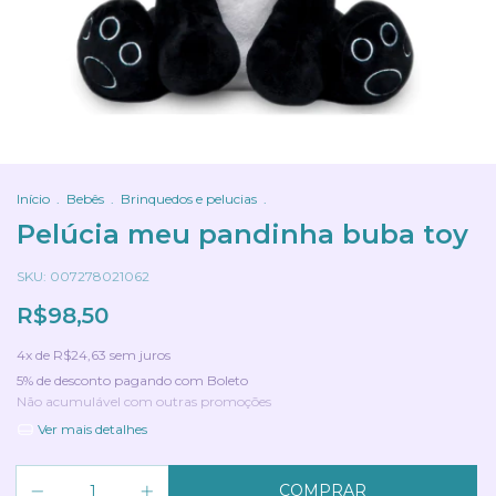
Início
.
Bebês
.
Brinquedos e pelucias
.
Pelúcia meu pandinha buba toy
SKU:
007278021062
R$98,50
4
x de
R$24,63
sem juros
5% de desconto
pagando com Boleto
Não acumulável com outras promoções
Ver mais detalhes