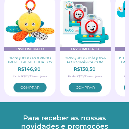
ENVIO IMEDIATO
ENVIO IMEDIATO
E
BRINQUEDO POLVINHO
BRINQUEDO MÁQUINA
KIT 
TREME TREME BUBA TOY
FOTOGRÁFICA COM
DO 
PROJETOR BUBA TOY
R$146,90
R$138,50
7
x
de
R$20,99
sem juros
6
x
de
R$23,08
sem juros
2
x
Para receber as nossas
novidades e promoções