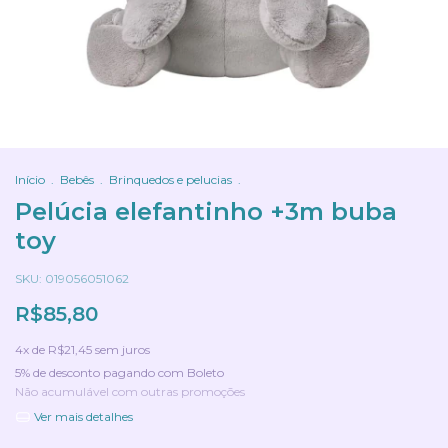
Início
.
Bebês
.
Brinquedos e pelucias
.
Pelúcia elefantinho +3m buba
toy
SKU:
019056051062
R$85,80
4
x de
R$21,45
sem juros
5% de desconto
pagando com Boleto
Não acumulável com outras promoções
Ver mais detalhes