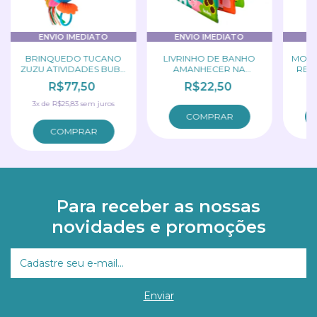
ENVIO IMEDIATO
ENVIO IMEDIATO
E
BRINQUEDO TUCANO
LIVRINHO DE BANHO
MOR
ZUZU ATIVIDADES BUBA
AMANHECER NA
REM
TOY
FAZENDA BUBA TOY
R$77,50
R$22,50
3
x
de
R$25,83
sem juros
COMPRAR
Para receber as nossas
novidades e promoções