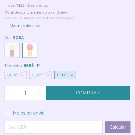
4
x de
R$22,48
sem juros
5% de desconto
pagando com Boleto
Não acumulável com outras promoções
Ver mais detalhes
Cor:
ROSA
Tamanho:
BEBÊ - P
BEBÊ - G
BEBÊ - M
BEBÊ - P
Meios de envio
Entregas para o CEP:
Calcular