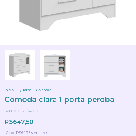
Início
.
Quarto
.
Colchões
.
Cômoda clara 1 porta peroba
SKU:
009125041001
R$647,50
10
x de
R$64,75
sem juros