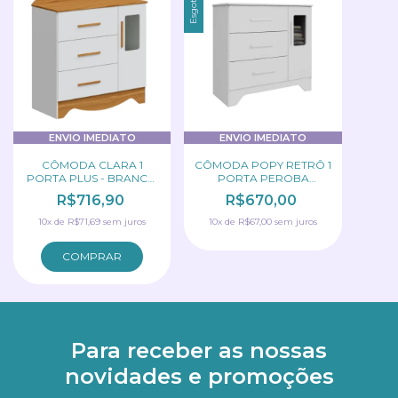
Esgotado
ENVIO IMEDIATO
ENVIO IMEDIATO
CÔMODA CLARA 1
CÔMODA POPY RETRÔ 1
PORTA PLUS - BRANCO
PORTA PEROBA
BRILHO/AMÊNDOA
BRANCO/BRANCO
R$716,90
R$670,00
PEROBA
10
x
de
R$71,69
sem juros
10
x
de
R$67,00
sem juros
Para receber as nossas
novidades e promoções