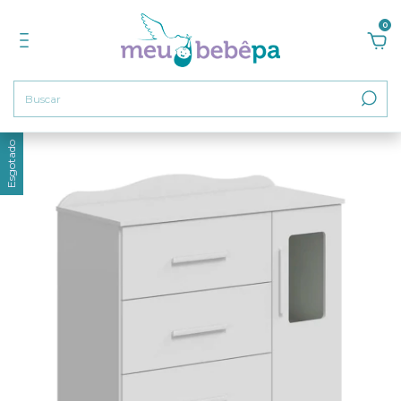
0
Esgotado