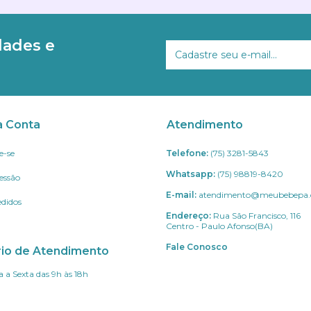
dades e
a Conta
Atendimento
e-se
Telefone:
(75) 3281-5843
Whatsapp:
(75) 98819-8420
Sessão
E-mail:
atendimento@meubebepa.
didos
Endereço:
Rua São Francisco, 116
Centro - Paulo Afonso(BA)
Fale Conosco
rio de Atendimento
 a Sexta das 9h às 18h