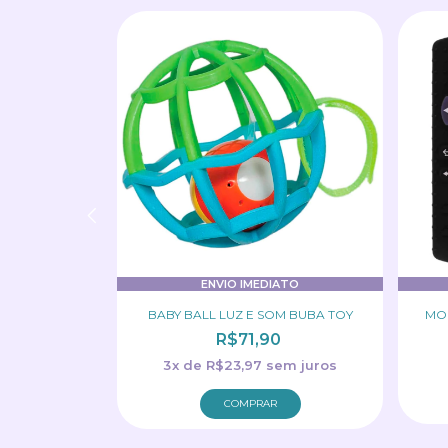
ATO
ENVIO IMEDIATO
AMANHECER NA
BABY BALL LUZ E SOM BUBA TOY
MO
A TOY
R$71,90
0
3
x
de
R$23,97
sem juros
COMPRAR