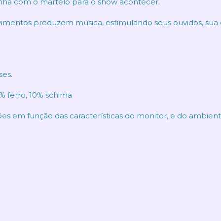
inha com o martelo para o show acontecer.
vimentos produzem música, estimulando seus ouvidos, sua 
es.
 ferro, 10% schima
ões em função das características do monitor, e do ambien