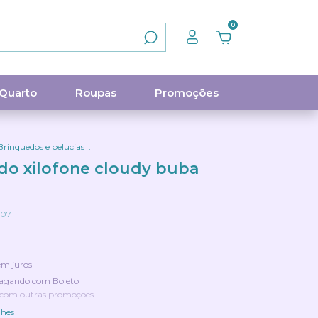
0
Quarto
Roupas
Promoções
Brinquedos e pelucias
.
do xilofone cloudy buba
007
em juros
agando com Boleto
 com outras promoções
lhes