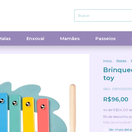
Malas
Enxoval
Mamães
Passeios
Início
.
Bebês
.
Brinque
toy
SKU:
019101001
R$96,00
4
x de
R$24,00
s
5% de desconto
p
Não acumulável
Ver mais deta