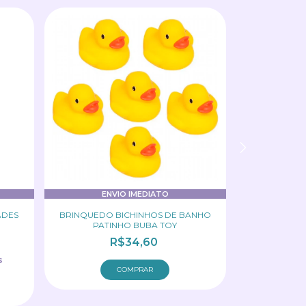
ENVIO IMEDIATO
EN
ADES
BRINQUEDO BICHINHOS DE BANHO
KIT ESPELH
PATINHO BUBA TOY
R$34,60
s
2
x
de
R