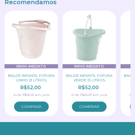
Recomendamos
ENVIO IMEDIATO
ENVIO IMEDIATO
E
BALDE INFANTIL FOFURA
BALDE INFANTIL FOFURA
BALDE
LINHO 13 LITROS
VERDE 13 LITROS
T
ADOLETA
ADOLETA
BR
R$52,00
R$52,00
2
x
de
R$26,00
sem juros
2
x
de
R$26,00
sem juros
2
x